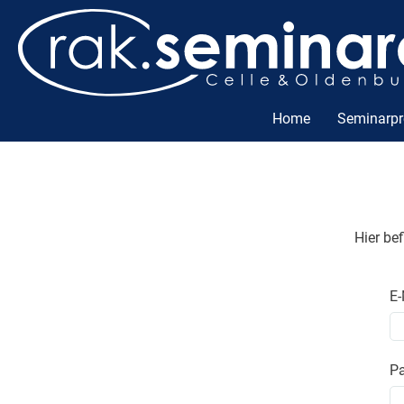
Home
Seminarp
Hier be
E-
P