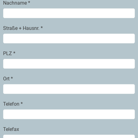
Nachname *
Straße + Hausnr. *
PLZ *
Ort *
Telefon *
Telefax