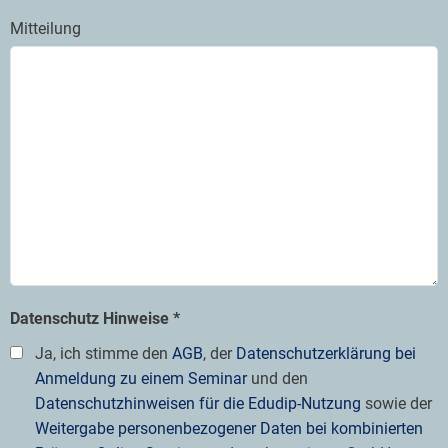
Mitteilung
Datenschutz Hinweise *
Ja, ich stimme den
AGB
, der
Datenschutzerklärung bei
Anmeldung zu einem Seminar
und den
Datenschutzhinweisen für die Edudip-Nutzung
sowie der
Weitergabe personenbezogener Daten bei kombinierten