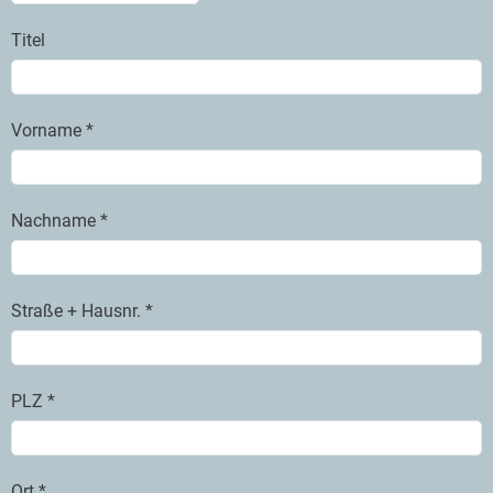
Titel
Vorname *
Nachname *
Straße + Hausnr. *
PLZ *
Ort *