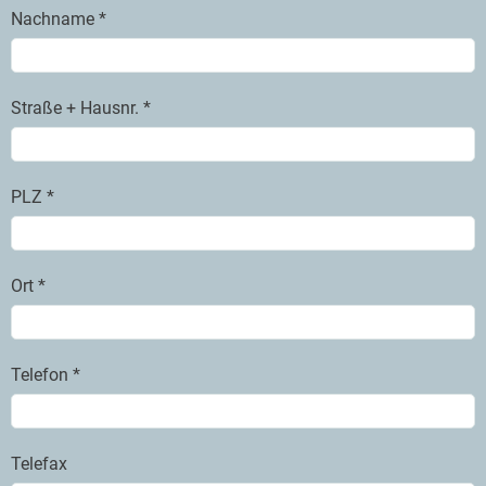
Nachname *
Straße + Hausnr. *
PLZ *
Ort *
Telefon *
Telefax